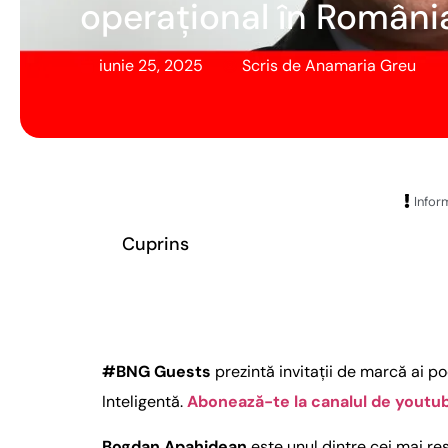
operațional în Români
iunie 25, 2025
Scris de
Anamaria Greu
Inform
Cuprins
#BNG Guests
prezintă invitații de marcă ai p
Inteligentă.
Abonează-te la canalul de youtu
Bogdan Apahidean
este unul dintre cei mai re