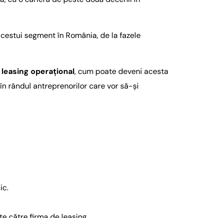
 acestui segment în România, de la fazele
leasing operațional
, cum poate deveni acesta
în rândul antreprenorilor care vor să-și
ic.
te către firma de leasing.