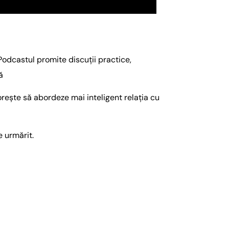
Podcastul promite discuții practice,
ă
dorește să abordeze mai inteligent relația cu
 urmărit.