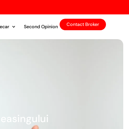
Contact Broker
tecar
Second Opinion
easingului