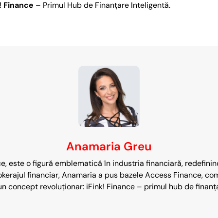
k! Finance
– Primul Hub de Finanțare Inteligentă.
Anamaria Greu
 este o figură emblematică în industria financiară, redefinind
rokerajul financiar, Anamaria a pus bazele Access Finance, com
-un concept revoluționar: iFink! Finance – primul hub de finanț