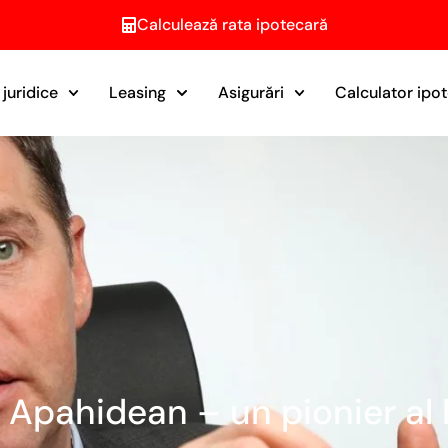
Calculează rata ipotecară
juridice
Leasing
Asigurări
Calculator ipo
pahidean – un pionier al l