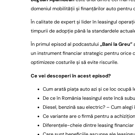
domeniul mobilității și finanțărilor auto pentru
În calitate de expert și lider în leasingul oper
timpurii de adopție până la standardele actuale
În primul episod al podcastului
„Bani la Greu”
a
un instrument financiar strategic pentru orice c
optimizeze costurile și să evite riscurile.
Ce vei descoperi în acest episod?
Cum arată piața auto azi și ce loc ocupă 
De ce în România leasingul este încă subut
Diesel, benzină sau electric? – Cum alegi î
Ce variante are o firmă pentru a achizițio
Diferențele-cheie dintre leasing financiar
Care sunt beneficiile ascunse ale leasingul