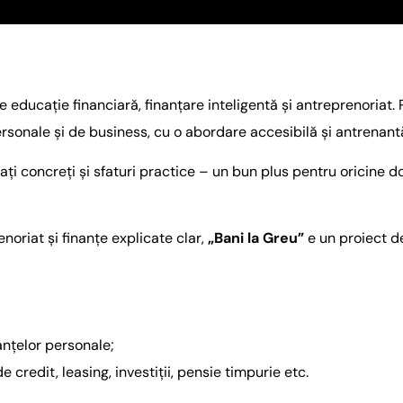
educație financiară, finanțare inteligentă și antreprenoriat. 
ersonale și de business, cu o abordare accesibilă și antrenant
tați concreți și sfaturi practice – un bun plus pentru oricine 
noriat și finanțe explicate clar,
„Bani la Greu”
e un proiect de
anțelor personale;
credit, leasing, investiții, pensie timpurie etc.