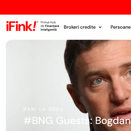
Brokeri credite
Persoane 
BANI LA GREU
#BNG Guests: Bogdan A