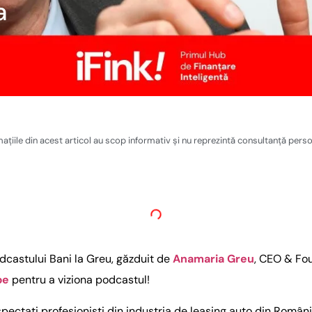
a
ațiile din acest articol au scop informativ și nu reprezintă consultanță perso
odcastului Bani la Greu, găzduit de
Anamaria Greu
, CEO & Fo
be
pentru a viziona podcastul!
spectați profesioniști din industria de leasing auto din Români