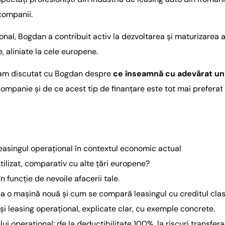
 companii.
ațional, Bogdan a contribuit activ la dezvoltarea și maturizarea
, aliniate la cele europene.
m discutat cu Bogdan despre
ce înseamnă cu adevărat un 
ompanie și de ce acest tip de finanțare este tot mai preferat 
leasingul operațional în contextul economic actual
ilizat, comparativ cu alte țări europene?
n funcție de nevoile afacerii tale.
na o mașină nouă și cum se compară leasingul cu creditul clas
 și leasing operațional, explicate clar, cu exemple concrete.
ui operațional: de la deductibilitate 100%, la riscuri transfera