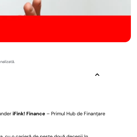
nalizată.
under
iFink! Finance
– Primul Hub de Finanțare
a, cu o carieră de peste două decenii în