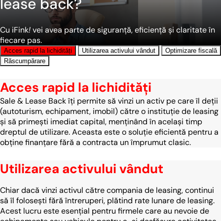
lease back?
Cu iFink
!
vei avea parte de siguranță, eficiență și claritate în
fiecare pas.
Acces rapid la lichidități
Utilizarea activului vândut
Optimizare fiscală
Răscumpărare
Acces rapid la lichidități
Sale & Lease Back îți permite să vinzi un activ pe care îl deții
(autoturism, echipament, imobil) către o instituție de leasing
și să primești imediat capital, menținând în același timp
dreptul de utilizare. Aceasta este o soluție eficientă pentru a
obține finanțare fără a contracta un împrumut clasic.
Utilizarea activului vândut
Chiar dacă vinzi activul către compania de leasing, continui
să îl folosești fără întreruperi, plătind rate lunare de leasing.
Acest lucru este esențial pentru firmele care au nevoie de