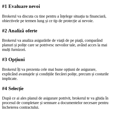
#1 Evaluare nevoi
Brokerul va discuta cu tine pentru a înțelege situația ta financiară,
obiectivele pe termen lung și ce tip de protecție ai nevoie.
#2 Analiză oferte
Brokerul va analiza asigurările de viață de pe piață, comparând
planuri și polițe care se potrivesc nevoilor tale, având acces la mai
mulți furnizori.
#3 Opțiuni
Brokerul îți va prezenta cele mai bune opțiuni de asigurare,
explicând avantajele și condițiile fiecărei polițe, precum și costurile
implicate.
#4 Selecție
După ce ai ales planul de asigurare potrivit, brokerul te va ghida în
procesul de completare și semnare a documentelor necesare pentru
încheierea contractului.