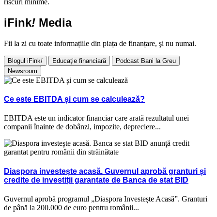
riscuri minime.
iFink
!
Media
Fii la zi cu toate informațiile din piața de finanțare, şi nu numai.
Blogul iFink
!
Educație financiară
Podcast Bani la Greu
Newsroom
Ce este EBITDA și cum se calculează?
EBITDA este un indicator financiar care arată rezultatul unei
companii înainte de dobânzi, impozite, depreciere...
Diaspora investește acasă. Guvernul aprobă granturi și
credite de investiții garantate de Banca de stat BID
Guvernul aprobă programul „Diaspora Investește Acasă”. Granturi
de până la 200.000 de euro pentru românii...