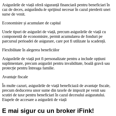
Asigurările de viață oferă siguranță financiară pentru beneficiari în
caz de deces, asigurându-le sprijinul necesar în cazul pierderii unei
surse de venit.
Economisire și acumulare de capital
Unele tipuri de asigurări de viață, precum asigurările de viață cu
componentă de economisire, permit acumularea de fonduri pe
parcursul perioadei de asigurare, care pot fi utilizate la scadență.
Flexibilitate în alegerea beneficiilor
Asigurările de viață pot fi personalizate pentru a include opțiuni
suplimentare, precum asigurări pentru invaliditate, boală gravă sau
protecție pentru întreaga familie.
Avantaje fiscale
În multe cazuri, asigurările de viață beneficiază de avantaje fiscale,
precum deducerea unor sume din taxele de impozit pe venit sau
scutiri de taxe pentru beneficiari în cazul decesului asiguratului.
Etapele de accesare a asigurării de viață
E mai sigur cu un broker iFink!