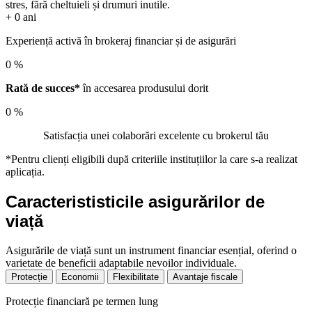
stres, fără cheltuieli și drumuri inutile.
+
0
ani
Experiență activă în brokeraj financiar și de asigurări
0
%
Rată de succes*
în accesarea produsului dorit
0
%
Satisfacția unei colaborări excelente cu brokerul tău
*Pentru clienți eligibili după criteriile instituțiilor la care s-a realizat
aplicația.
Caracterististicile asigurărilor de
viață
Asigurările de viață sunt un instrument financiar esențial, oferind o
varietate de beneficii adaptabile nevoilor individuale.
Protecție
Economii
Flexibilitate
Avantaje fiscale
Protecție financiară pe termen lung