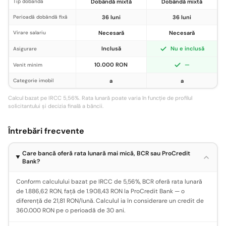
Tip dobândă
Dobândă mixtă
Dobândă mixtă
Perioadă dobândă fixă
36 luni
36 luni
Virare salariu
Necesară
Necesară
Inclusă
Nu e inclusă
Asigurare
10.000 RON
—
Venit minim
Categorie imobil
a
a
Calcul bazat pe IRCC 5,56%. Rata lunară poate varia în funcție de profilul
solicitantului și decizia finală a băncii.
Întrebări frecvente
Care bancă oferă rata lunară mai mică, BCR sau ProCredit
Bank?
Conform calculului bazat pe IRCC de 5,56%, BCR oferă rata lunară
de 1.886,62 RON, față de 1.908,43 RON la ProCredit Bank — o
diferență de 21,81 RON/lună. Calculul ia în considerare un credit de
360.000 RON pe o perioadă de 30 ani.