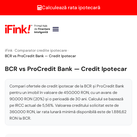
Calculează rata ipotecară
Brokeri credite
Persoane juridice
Calculator ipotecar
Second Opinion
iFink
›
Comparator credite ipotecare
›
BCR vs ProCredit Bank — Credit Ipotecar
BCR vs ProCredit Bank — Credit Ipotecar
Compari ofertele de credit ipotecar de la BCR și ProCredit Bank
pentru un imobil în valoare de 450.000 RON, cu un avans de
90.000 RON (20%) și o perioadă de 30 ani. Calculul se bazează
pe IRCC actual de 5,56%. Valoarea creditului solicitat este de
360.000 RON, iar rata lunară minimă disponibilă este de 1.886,62
RON la BCR.