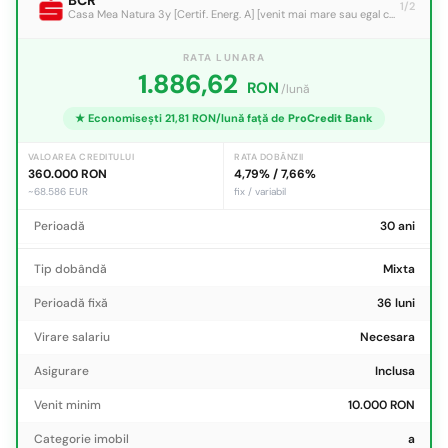
BCR
1/2
Casa Mea Natura 3y [Certif. Energ. A] [venit mai mare sau egal cu 10.000 lei]
RATA LUNARA
1.886,62
RON
/lună
★ Economisești 21,81 RON/lună față de
ProCredit Bank
VALOAREA CREDITULUI
RATA DOBÂNZII
360.000 RON
4,79% / 7,66%
~68.586 EUR
fix / variabil
Perioadă
30 ani
Tip dobândă
Mixta
Perioadă fixă
36 luni
Virare salariu
Necesara
Asigurare
Inclusa
Venit minim
10.000 RON
Categorie imobil
a