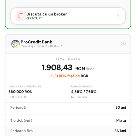
Discută cu un broker
GRATUIT
ProCredit Bank
2/2
Credit Ipotecar 3y ROGBC
RATA LUNARA
1.908,43
RON
/lună
+21,81 RON față de
BCR
VALOAREA CREDITULUI
RATA DOBÂNZII
360.000 RON
4,89% / 7,66%
~68.586 EUR
fix / variabil
Perioadă
30 ani
Tip dobândă
Mixta
Perioadă fixă
36 luni