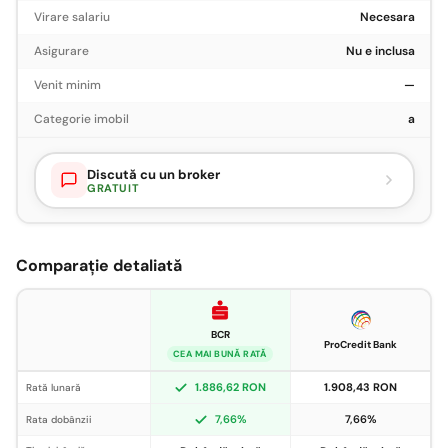
Virare salariu
Necesara
Asigurare
Nu e inclusa
Venit minim
—
Categorie imobil
a
Discută cu un broker
GRATUIT
Comparație detaliată
BCR
ProCredit Bank
CEA MAI BUNĂ RATĂ
1.886,62 RON
1.908,43 RON
Rată lunară
7,66%
7,66%
Rata dobânzii