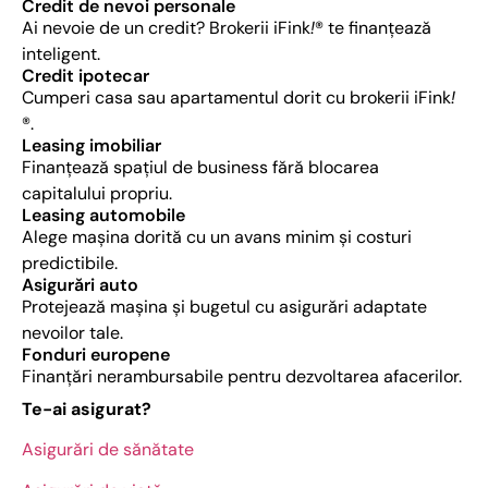
Credit de nevoi personale
Ai nevoie de un credit? Brokerii iFink
!
® te finanțează
inteligent.
Credit ipotecar​
Cumperi casa sau apartamentul dorit cu brokerii iFink
!
®.
​Leasing imobiliar
Finanțează spațiul de business fără blocarea
capitalului propriu.
​Leasing automobile
Alege mașina dorită cu un avans minim și costuri
predictibile.
Asigurări auto
Protejează mașina și bugetul cu asigurări adaptate
nevoilor tale.
Fonduri europene
Finanțări nerambursabile pentru dezvoltarea afacerilor.
Te-ai asigurat?
Asigurări de sănătate