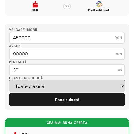
VS
BCR
ProCredit Bank
VALOARE IMOBIL
RON
AVANS
RON
PERIOADĂ
ani
CLASA ENERGETICĂ
Recalculează
CEA MAI BUNA OFERTA