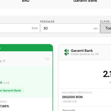
BRD
Garanti Bank
CLASA 
PERIOADĂ
RON
ani
A
Garanti Bank
Credit Ipotecar 3y VIP
1/2
g. A]
2.
N
+
/lună
de
Garanti Bank
VALOAREA CREDITULUI
360.000 RON
~68.586 EUR
ÂNZII
 7,66%
Perioadă
l