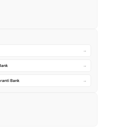
→
 Bank
→
ranti Bank
→