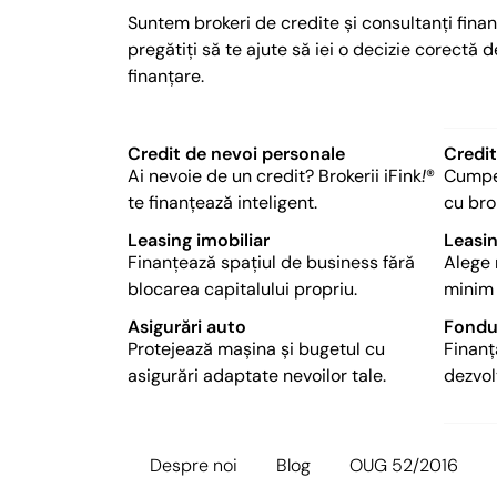
Suntem brokeri de credite și consultanți finan
pregătiți să te ajute să iei o decizie corectă d
finanțare.
Credit de nevoi personale
Credit
Ai nevoie de un credit? Brokerii iFink
!
®
Cumper
te finanțează inteligent.
cu brok
​Leasing imobiliar
​Leasi
Finanțează spațiul de business fără
Alege 
blocarea capitalului propriu.
minim 
Asigurări auto
Fondu
Protejează mașina și bugetul cu
Finanț
asigurări adaptate nevoilor tale.
dezvol
Despre noi
Blog
OUG 52/2016