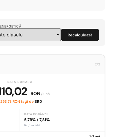
ENERGETICĂ
Recalculează
2/2
RATA LUNARA
110,02
RON
/lună
253,73 RON față de
BRD
RATA DOBÂNZII
5,79% / 7,81%
fix / variabil
30 ani