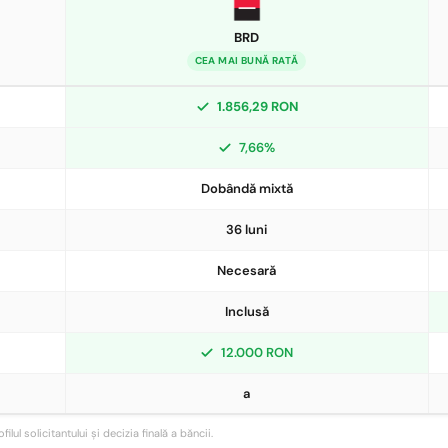
BRD
CEA MAI BUNĂ RATĂ
1.856,29 RON
7,66%
Dobândă mixtă
36 luni
Necesară
Inclusă
12.000 RON
a
ul solicitantului și decizia finală a băncii.