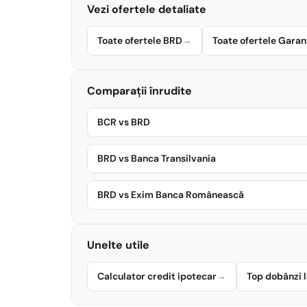
Vezi ofertele detaliate
Toate ofertele BRD
→
Toate ofertele Garan
Comparații înrudite
BCR vs BRD
BRD vs Banca Transilvania
BRD vs Exim Banca Românească
Unelte utile
Calculator credit ipotecar
→
Top dobânzi l