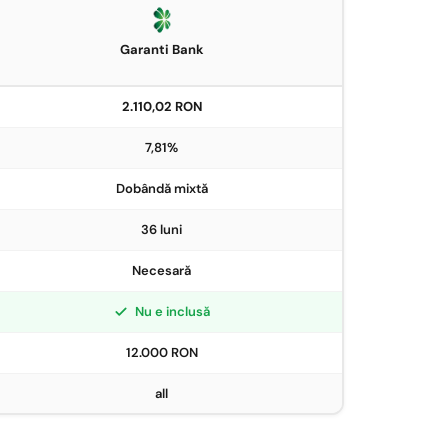
Garanti Bank
2.110,02 RON
7,81%
Dobândă mixtă
36 luni
Necesară
Nu e inclusă
12.000 RON
all