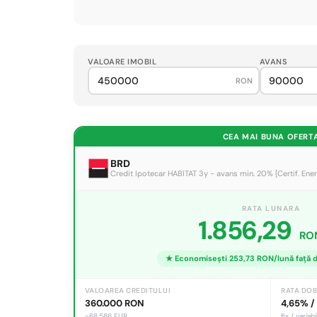
VALOARE IMOBIL
AVANS
RON
CEA MAI BUNA OFERT
BRD
Credit Ipotecar HABITAT 3y - avans min. 20% [Certif. Ener
RATA LUNARA
1.856,29
RO
★ Economisești 253,73 RON/lună față 
VALOAREA CREDITULUI
RATA DOB
360.000 RON
4,65% /
~68.586 EUR
fix / variabi