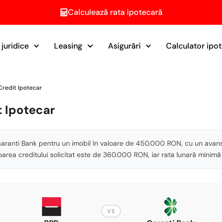
Calculează rata ipotecară
juridice
Leasing
Asigurări
Calculator ipo
Credit Ipotecar
t Ipotecar
 Garanti Bank pentru un imobil în valoare de 450.000 RON, cu un ava
area creditului solicitat este de 360.000 RON, iar rata lunară minimă
VS