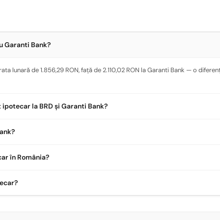
au Garanti Bank?
ata lunară de 1.856,29 RON, față de 2.110,02 RON la Garanti Bank — o diferenț
t ipotecar la BRD și Garanti Bank?
Bank?
car în România?
tecar?