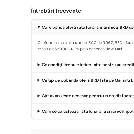
Întrebări frecvente
Care bancă oferă rata lunară mai mică, BRD s
Conform calculului bazat pe IRCC de 5,56%, BRD oferă r
credit de 360.000 RON pe o perioadă de 30 ani.
Ce condiții trebuie îndeplinite pentru un credi
Ce tip de dobândă oferă BRD față de Garanti 
Cât avans este necesar pentru un credit ipote
Cum se calculează rata lunară la un credit ipo