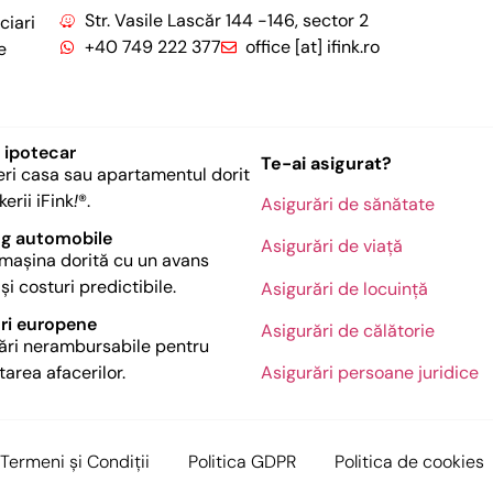
Str. Vasile Lascăr 144 -146, sector 2
ciari
+40 749 222 377
office [at] ifink.ro
e
 ipotecar​
Te-ai asigurat?
i casa sau apartamentul dorit
erii iFink
!
®.
Asigurări de sănătate
ng automobile
Asigurări de viață
mașina dorită cu un avans
și costuri predictibile.
Asigurări de locuință
ri europene
Asigurări de călătorie
ări nerambursabile pentru
Asigurări persoane juridice
tarea afacerilor.
Termeni și Condiții
Politica GDPR
Politica de cookies