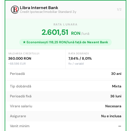
Libra Internet Bank
1/2
Credit Ipotecar/Imobiliar Standard 3y
RATA LUNARA
2.601,51
RON
/lună
★ Economisești 118,25 RON/lună față de
Nexent Bank
VALOAREA CREDITULUI
RATA DOBÂNZII
360.000 RON
7,84% / 8,01%
~68.586 EUR
fix / variabil
Perioadă
30 ani
Tip dobândă
Mixta
Perioadă fixă
36 luni
Virare salariu
Necesara
Asigurare
Nu e inclusa
Venit minim
—