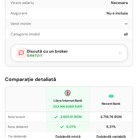
Virare salariu
Necesara
Asigurare
Nu e inclusa
Venit minim
—
Categorie imobil
all
Discută cu un broker
GRATUIT
Comparație detaliată
Libra Internet Bank
Nexent Bank
CEA MAI BUNĂ RATĂ
2.601,51 RON
2.719,76 RON
Rată lunară
8,01%
8,31%
Rata dobânzii
Tip dobândă
Dobândă mixtă
Dobândă variabilă