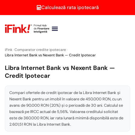
Calculează rata ipotecară
Brokeri credite
Persoane juridice
Calculator ipotecar
Second Opinion
iFink
›
Comparator credite ipotecare
›
Libra Internet Bank vs Nexent Bank — Credit Ipotecar
Libra Internet Bank vs Nexent Bank —
Credit Ipotecar
Compari ofertele de credit ipotecar de la Libra Internet Bank și
Nexent Bank pentru un imobil în valoare de 450.000 RON, cu un
avans de 90.000 RON (20%) și o perioadă de 30 ani. Calculul se
bazează pe IRCC actual de 5,56%. Valoarea creditului solicitat
este de 360.000 RON, iar rata lunară minimă disponibilă este de
2.601,51 RON la Libra Internet Bank.