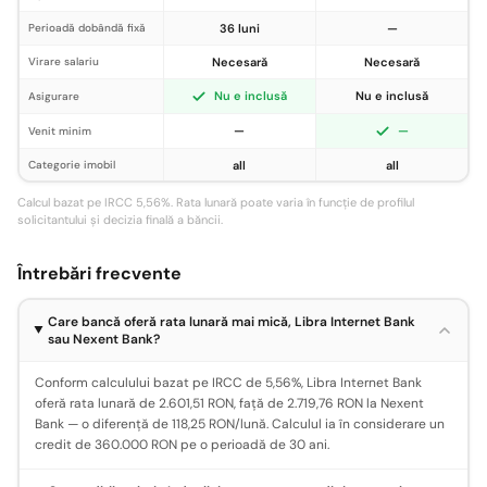
Perioadă dobândă fixă
36 luni
—
Virare salariu
Necesară
Necesară
Nu e inclusă
Nu e inclusă
Asigurare
—
—
Venit minim
Categorie imobil
all
all
Calcul bazat pe IRCC 5,56%. Rata lunară poate varia în funcție de profilul
solicitantului și decizia finală a băncii.
Întrebări frecvente
Care bancă oferă rata lunară mai mică, Libra Internet Bank
sau Nexent Bank?
Conform calculului bazat pe IRCC de 5,56%, Libra Internet Bank
oferă rata lunară de 2.601,51 RON, față de 2.719,76 RON la Nexent
Bank — o diferență de 118,25 RON/lună. Calculul ia în considerare un
credit de 360.000 RON pe o perioadă de 30 ani.