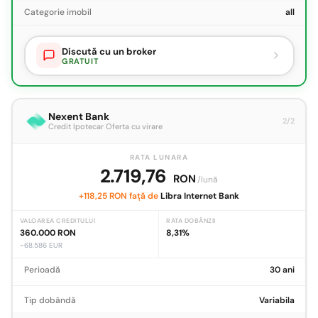
Categorie imobil
all
Discută cu un broker
GRATUIT
Nexent Bank
2/2
Credit Ipotecar Oferta cu virare
RATA LUNARA
2.719,76
RON
/lună
+118,25 RON față de
Libra Internet Bank
VALOAREA CREDITULUI
RATA DOBÂNZII
360.000 RON
8,31%
~68.586 EUR
Perioadă
30 ani
Tip dobândă
Variabila