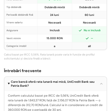
Tip dobândă
Dobândă mixtă
Dobândă mixtă
Perioadă dobândă fixă
24 luni
60 luni
Virare salariu
Necesară
Necesară
Inclusă
Nu e inclusă
Asigurare
15.000 RON
—
Venit minim
Categorie imobil
a
all
Calcul bazat pe IRCC 5,56%. Rata lunară poate varia în funcție de profilul
solicitantului și decizia finală a băncii.
Întrebări frecvente
Care bancă oferă rata lunară mai mică, UniCredit Bank sau
Patria Bank?
Conform calculului bazat pe IRCC de 5,56%, UniCredit Bank oferă
rata lunară de 1.843,37 RON, față de 2.156,07 RON la Patria Bank — o
diferență de 312,70 RON/lună. Calculul ia în considerare un credit de
360.000 RON pe o perioadă de 30 ani.