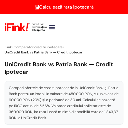
Calculează rata ipotecară
Brokeri credite
Persoane juridice
Calculator ipotecar
Second Opinion
iFink
›
Comparator credite ipotecare
›
UniCredit Bank vs Patria Bank — Credit Ipotecar
UniCredit Bank vs Patria Bank — Credit
Ipotecar
Compari ofertele de credit ipotecar de la UniCredit Bank și Patria
Bank pentru un imobil în valoare de 450.000 RON, cu un avans de
90.000 RON (20%) și o perioadă de 30 ani. Calculul se bazează
pe IRCC actual de 5,56%. Valoarea creditului solicitat este de
360.000 RON, iar rata lunară minimă disponibilă este de 1.843,37
RON la UniCredit Bank.