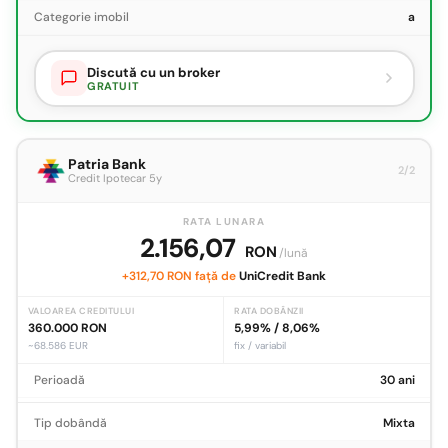
Categorie imobil
a
Discută cu un broker
GRATUIT
Patria Bank
2/2
Credit Ipotecar 5y
RATA LUNARA
2.156,07
RON
/lună
+312,70 RON față de
UniCredit Bank
VALOAREA CREDITULUI
RATA DOBÂNZII
360.000 RON
5,99% / 8,06%
~68.586 EUR
fix / variabil
Perioadă
30 ani
Tip dobândă
Mixta