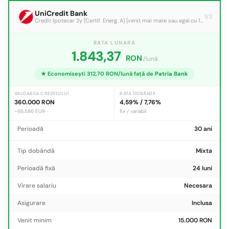
UniCredit Bank
1/2
Credit Ipotecar 2y [Certif. Energ. A] [venit mai mare sau egal cu 15.000 lei]
RATA LUNARA
1.843,37
RON
/lună
★ Economisești 312,70 RON/lună față de
Patria Bank
VALOAREA CREDITULUI
RATA DOBÂNZII
360.000 RON
4,59% / 7,76%
~68.586 EUR
fix / variabil
Perioadă
30 ani
Tip dobândă
Mixta
Perioadă fixă
24 luni
Virare salariu
Necesara
Asigurare
Inclusa
Venit minim
15.000 RON