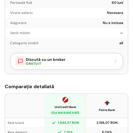
Perioadă fixă
60 luni
Virare salariu
Necesara
Asigurare
Nu e inclusa
Venit minim
—
Categorie imobil
all
Discută cu un broker
GRATUIT
Comparație detaliată
UniCredit Bank
Patria Bank
CEA MAI BUNĂ RATĂ
1.843,37 RON
2.156,07 RON
Rată lunară
7,76%
8,06%
Rata dobânzii