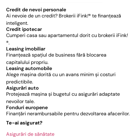
Credit de nevoi personale
Ai nevoie de un credit? Brokerii iFink
!
® te finanțează
inteligent.
Credit ipotecar​
Cumperi casa sau apartamentul dorit cu brokerii iFink
!
®.
​Leasing imobiliar
Finanțează spațiul de business fără blocarea
capitalului propriu.
​Leasing automobile
Alege mașina dorită cu un avans minim și costuri
predictibile.
Asigurări auto
Protejează mașina și bugetul cu asigurări adaptate
nevoilor tale.
Fonduri europene
Finanțări nerambursabile pentru dezvoltarea afacerilor.
Te-ai asigurat?
Asigurări de sănătate