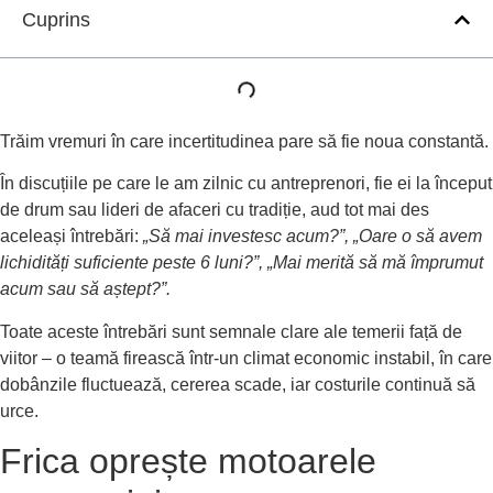
Cuprins
Trăim vremuri în care incertitudinea pare să fie noua constantă.
În discuțiile pe care le am zilnic cu antreprenori, fie ei la început
de drum sau lideri de afaceri cu tradiție, aud tot mai des
aceleași întrebări:
„Să mai investesc acum?”, „Oare o să avem
lichidități suficiente peste 6 luni?”, „Mai merită să mă împrumut
acum sau să aștept?”.
Toate aceste întrebări sunt semnale clare ale temerii față de
viitor – o teamă firească într-un climat economic instabil, în care
dobânzile fluctuează, cererea scade, iar costurile continuă să
urce.
Frica oprește motoarele