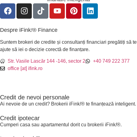
Despre iFink
!
® Finance
Suntem brokeri de credite și consultanți financiari pregătiți să te
ajute să iei o decizie corectă de finanțare.
Str. Vasile Lascăr 144 -146, sector 2
+40 749 222 377
office [at] ifink.ro
Credit de nevoi personale
Ai nevoie de un credit? Brokerii iFink
!
® te finanțează inteligent.
Credit ipotecar​
Cumperi casa sau apartamentul dorit cu brokerii iFink
!
®.