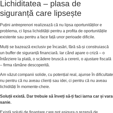
Lichiditatea – plasa de
siguranță care lipsește
Puțini antreprenori realizează că nu lipsa oportunităților e
problema, ci lipsa lichidității pentru a profita de oportunitățile
existente sau pentru a face față unor perioade dificile.
Mulți se bazează exclusiv pe încasări, fără să-și construiască
un buffer de siguranță financiară. Iar când apare o criză – o
întârziere la plată, o scădere bruscă a cererii, o ajustare fiscală
– firma rămâne descoperită.
Am văzut companii solide, cu potențial real, ajunse în dificultate
nu pentru că nu aveau clienți sau idei, ci pentru că nu aveau
lichidități în momente-cheie.
Soluții există. Dar trebuie să înveți să-ți faci iarna car și vara
sanie.
Există soluții de finanțare care pot asigura o rezervă de