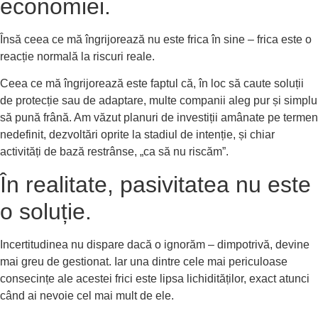
economiei.
Însă ceea ce mă îngrijorează nu este frica în sine – frica este o
reacție normală la riscuri reale.
Ceea ce mă îngrijorează este faptul că, în loc să caute soluții
de protecție sau de adaptare, multe companii aleg pur și simplu
să pună frână. Am văzut planuri de investiții amânate pe termen
nedefinit, dezvoltări oprite la stadiul de intenție, și chiar
activități de bază restrânse, „ca să nu riscăm”.
În realitate, pasivitatea nu este
o soluție.
Incertitudinea nu dispare dacă o ignorăm – dimpotrivă, devine
mai greu de gestionat. Iar una dintre cele mai periculoase
consecințe ale acestei frici este lipsa lichidităților, exact atunci
când ai nevoie cel mai mult de ele.