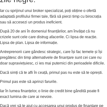
Iar cu sprijinul unui broker specializat, poți obține o ofertă
adaptată profilului firmei tale, fără să pierzi timp cu birocrația
sau să accesezi un produs ineficient.
După 20 de ani în domeniul finanțărilor, am învățat că nu
crizele sunt cele care distrug afacerile. Ci lipsa de reacție.
Lipsa de plan. Lipsa de informație.
Antreprenorii care gândesc strategic, care își fac temele și își
pregătesc din timp alternativele de finanțare sunt cei care nu
doar supraviețuiesc, ci ies mai puternici din perioadele dificile.
Dacă simți că te afli în ceață, primul pas nu este să te oprești.
Primul pas este să aprinzi farurile.
Iar în lumea finanțelor, o linie de credit bine gândită poate fi
exact lumina de care ai nevoie.
Dacă vrei să te ajut cu accesarea unui produs de finanțare pe