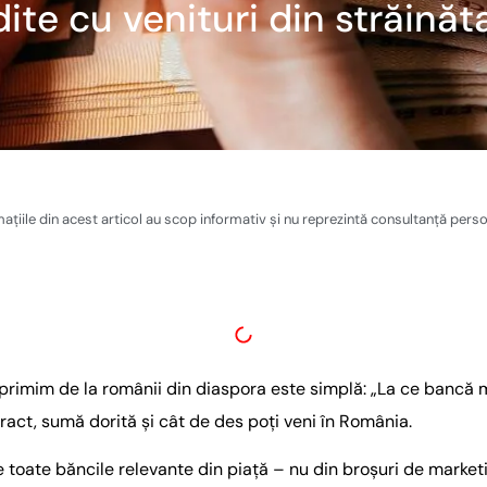
ite cu venituri din străinăt
ațiile din acest articol au scop informativ și nu reprezintă consultanță perso
 primim de la românii din diaspora este simplă: „La ce bancă 
tract, sumă dorită și cât de des poți veni în România.
toate băncile relevante din piață – nu din broșuri de marketi