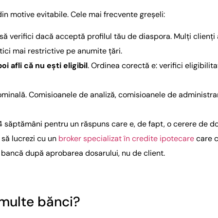
n motive evitabile. Cele mai frecvente greșeli:
ă să verifici dacă acceptă profilul tău de diaspora. Mulți clienț
tici mai restrictive pe anumite țări.
 afli că nu ești eligibil
. Ordinea corectă e: verifici eligibil
ominală. Comisioanele de analiză, comisioanele de administrar
4 săptămâni pentru un răspuns care e, de fapt, o cerere de d
e să lucrezi cu un
broker specializat în credite ipotecare
care c
de bancă după aprobarea dosarului, nu de client.
 multe bănci?