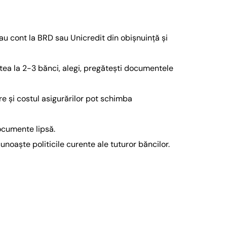
i au cont la BRD sau Unicredit din obișnuință și
itatea la 2-3 bănci, alegi, pregătești documentele
e și costul asigurărilor pot schimba
ocumente lipsă.
unoaște politicile curente ale tuturor băncilor.