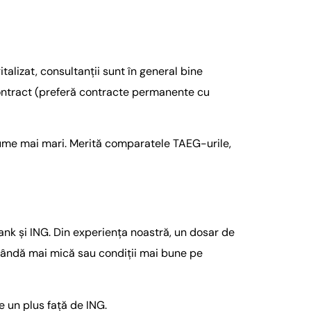
alizat, consultanții sunt în general bine
 contract (preferă contracte permanente cu
a sume mai mari. Merită comparatele TAEG-urile,
ank și ING. Din experiența noastră, un dosar de
bândă mai mică sau condiții mai bune pe
e un plus față de ING.