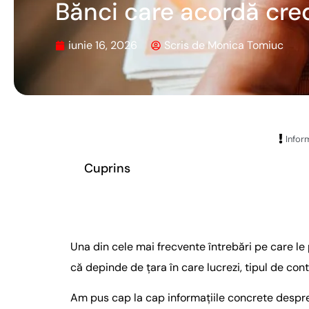
Bănci care acordă cred
iunie 16, 2026
Scris de
Monica Tomiuc
Inform
Cuprins
Una din cele mai frecvente întrebări pe care le
că depinde de țara în care lucrezi, tipul de con
Am pus cap la cap informațiile concrete despre 