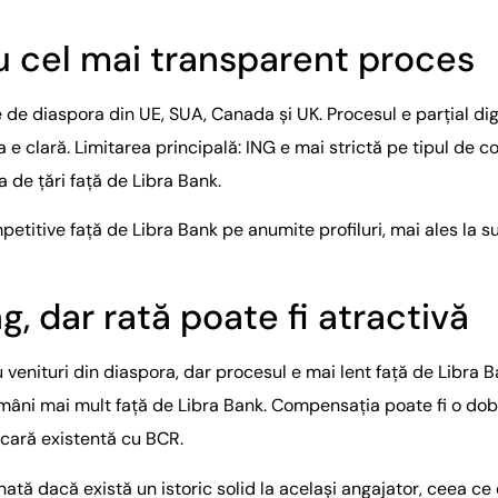
u cel mai transparent proces
e diaspora din UE, SUA, Canada și UK. Procesul e parțial digit
e clară. Limitarea principală: ING e mai strictă pe tipul de
 de țări față de Libra Bank.
ompetitive față de Libra Bank pe anumite profiluri, mai ales l
, dar rată poate fi atractivă
venituri din diaspora, dar procesul e mai lent față de Libra B
mâni mai mult față de Libra Bank. Compensația poate fi o do
cară existentă cu BCR.
ă dacă există un istoric solid la același angajator, ceea ce 