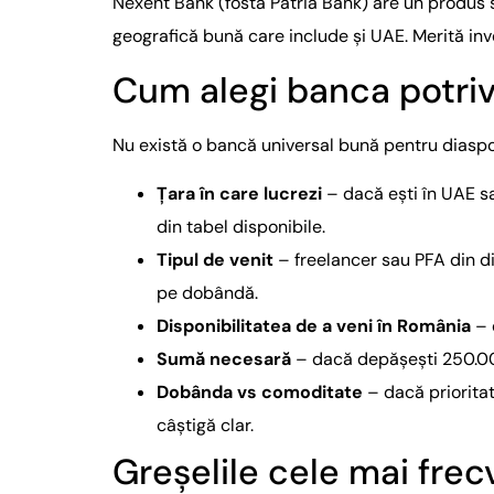
Nexent Bank (fostă Patria Bank) are un produs 
geografică bună care include și UAE. Merită inve
Cum alegi banca potrivi
Nu există o bancă universal bună pentru diaspo
Țara în care lucrezi
– dacă ești în UAE sa
din tabel disponibile.
Tipul de venit
– freelancer sau PFA din d
pe dobândă.
Disponibilitatea de a veni în România
– 
Sumă necesară
– dacă depășești 250.000
Dobânda vs comoditate
– dacă priorita
câștigă clar.
Greșelile cele mai frec