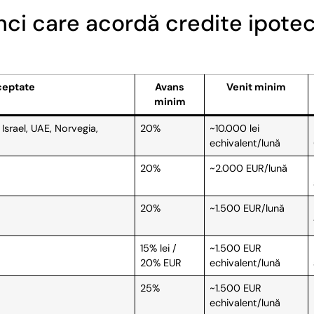
ci care acordă credite ipotec
ceptate
Avans
Venit minim
minim
 Israel, UAE, Norvegia,
20%
~10.000 lei
echivalent/lună
20%
~2.000 EUR/lună
20%
~1.500 EUR/lună
15% lei /
~1.500 EUR
20% EUR
echivalent/lună
25%
~1.500 EUR
echivalent/lună