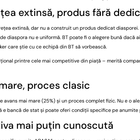
ețea extinsă, produs fără dedi
ețea extinsă, dar nu a construit un produs dedicat diasporei.
 de diaspora nu e uniformă. BT poate fi o alegere bună dacă ai d
ker care știe cu ce echipă din BT să vorbească.
ițional printre cele mai competitive din piață – merită compa
mare, proces clasic
re avans mai mare (25%) și un proces complet fizic. Nu e o al
că e bancă de stat și poate oferi condiții specifice pe anumi
tiva mai puțin cunoscută