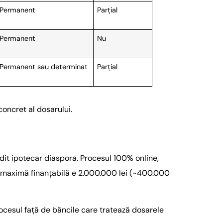
Permanent
Parțial
Permanent
Nu
Permanent sau determinat
Parțial
 concret al dosarului.
it ipotecar diaspora. Procesul 100% online,
mă maximă finanțabilă e 2.000.000 lei (~400.000
ocesul față de băncile care tratează dosarele