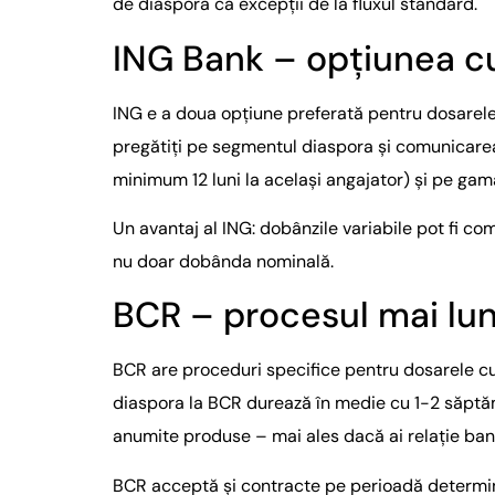
de diaspora ca excepții de la fluxul standard.
ING Bank – opțiunea c
ING e a doua opțiune preferată pentru dosarele d
pregătiți pe segmentul diaspora și comunicarea 
minimum 12 luni la același angajator) și pe gama
Un avantaj al ING: dobânzile variabile pot fi c
nu doar dobânda nominală.
BCR – procesul mai lung
BCR are proceduri specifice pentru dosarele cu 
diaspora la BCR durează în medie cu 1-2 săptă
anumite produse – mai ales dacă ai relație ban
BCR acceptă și contracte pe perioadă determinat