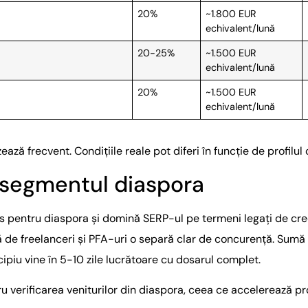
20%
~1.800 EUR
echivalent/lună
20-25%
~1.500 EUR
echivalent/lună
20%
~1.500 EUR
echivalent/lună
ează frecvent. Condițiile reale pot diferi în funcție de profilul
e segmentul diaspora
s pentru diaspora și domină SERP-ul pe termeni legați de cred
ață de freelanceri și PFA-uri o separă clar de concurență. Su
ipiu vine în 5-10 zile lucrătoare cu dosarul complet.
 verificarea veniturilor din diaspora, ceea ce accelerează pr