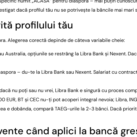
specific numit „ACASA” pentru diaspora – mai puțin cunoscut 
stigat dacă profilul tău nu se potrivește la băncile mai mari s
tă profilului tău
ra. Alegerea corectă depinde de câteva variabile cheie:
u Australia, opțiunile se restrâng la Libra Bank și Nexent. Dac
iaspora – du-te la Libra Bank sau Nexent. Salariat cu contra
dacă nu poți sau nu vrei, Libra Bank e singură cu proces compl
 EUR, BT și CEC nu-ți pot acoperi integral nevoia; Libra, ING
tea e dobânda, compară TAEG-urile la 2-3 bănci. Dacă priorita
vente când aplici la bancă gre