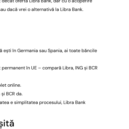
decât ofertă Libra Bank, dar cu o acoperire
au dacă vrei o alternativă la Libra Bank.
ă ești în Germania sau Spania, ai toate băncile
ct permanent în UE – compară Libra, ING și BCR
et online.
 și BCR da.
tea e simplitatea procesului, Libra Bank
șită