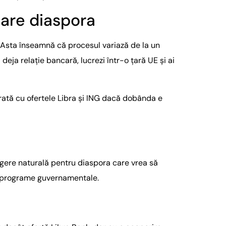
care diaspora
 Asta înseamnă că procesul variază de la un
eja relație bancară, lucrezi într-o țară UE și ai
rată cu ofertele Libra și ING dacă dobânda e
egere naturală pentru diaspora care vrea să
te programe guvernamentale.