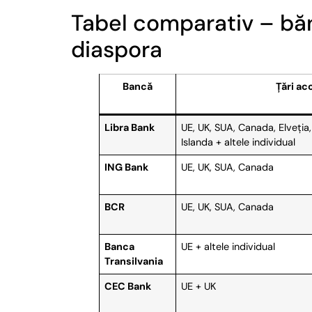
Tabel comparativ – băn
diaspora
Bancă
Țări ac
Libra Bank
UE, UK, SUA, Canada, Elveția,
Islanda + altele individual
ING Bank
UE, UK, SUA, Canada
BCR
UE, UK, SUA, Canada
Banca
UE + altele individual
Transilvania
CEC Bank
UE + UK