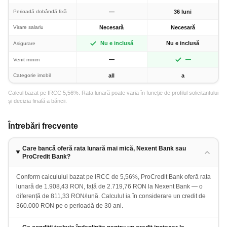
Perioadă dobândă fixă
—
36 luni
Virare salariu
Necesară
Necesară
Nu e inclusă
Nu e inclusă
Asigurare
—
—
Venit minim
Categorie imobil
all
a
Calcul bazat pe IRCC 5,56%. Rata lunară poate varia în funcție de profilul solicitantului
și decizia finală a băncii.
Întrebări frecvente
Care bancă oferă rata lunară mai mică, Nexent Bank sau
ProCredit Bank?
Conform calculului bazat pe IRCC de 5,56%, ProCredit Bank oferă rata
lunară de 1.908,43 RON, față de 2.719,76 RON la Nexent Bank — o
diferență de 811,33 RON/lună. Calculul ia în considerare un credit de
360.000 RON pe o perioadă de 30 ani.