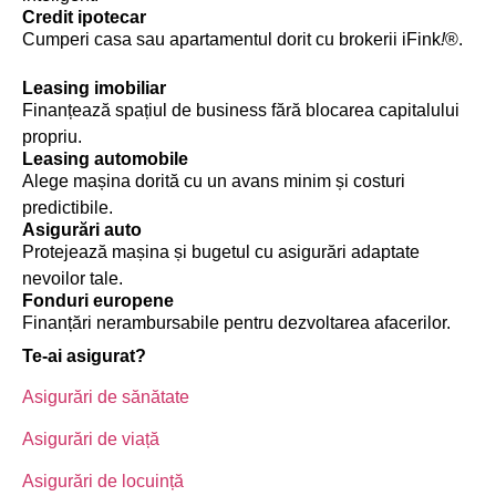
Credit ipotecar​
Cumperi casa sau apartamentul dorit cu brokerii iFink
!
®.
​Leasing imobiliar
Finanțează spațiul de business fără blocarea capitalului
propriu.
​Leasing automobile
Alege mașina dorită cu un avans minim și costuri
predictibile.
Asigurări auto
Protejează mașina și bugetul cu asigurări adaptate
nevoilor tale.
Fonduri europene
Finanțări nerambursabile pentru dezvoltarea afacerilor.
Te-ai asigurat?
Asigurări de sănătate
Asigurări de viață
Asigurări de locuință