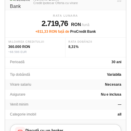
1/2
Credit Ipotecar Oferta cu virare
RATA LUNARA
2.719,76
RON
/lună
+811,33 RON față de
ProCredit Bank
VALOAREA CREDITULUI
RATA DOBÂNZII
360.000 RON
8,31%
~68.586 EUR
Perioadă
30 ani
Tip dobândă
Variabila
Virare salariu
Necesara
Asigurare
Nu e inclusa
Venit minim
—
Categorie imobil
all
Discută cu un broker