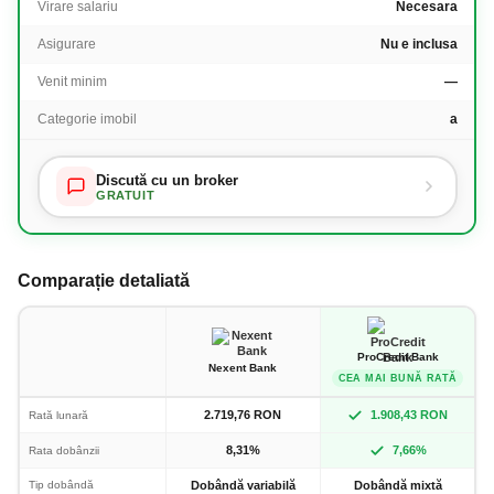
Virare salariu
Necesara
Asigurare
Nu e inclusa
Venit minim
—
Categorie imobil
a
Discută cu un broker
GRATUIT
Comparație detaliată
ProCredit Bank
Nexent Bank
CEA MAI BUNĂ RATĂ
2.719,76 RON
1.908,43 RON
Rată lunară
8,31%
7,66%
Rata dobânzii
Tip dobândă
Dobândă variabilă
Dobândă mixtă