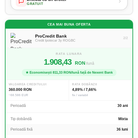
GRATUIT
CEA MAI BUNA OFERTA
ProCredit Bank
2/2
Credit Ipotecar 3y ROGBC
RATA LUNARA
1.908,43
RON
/lună
★ Economisești 811,33 RON/lună față de
Nexent Bank
VALOAREA CREDITULUI
RATA DOBÂNZII
360.000 RON
4,89% / 7,66%
~68.586 EUR
fix / variabil
Perioadă
30 ani
Tip dobândă
Mixta
Perioadă fixă
36 luni