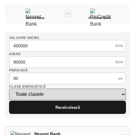
VS
Nexent Bank
ProCredit Bank
VALOARE IMOBIL
RON
AVANS
RON
PERIOADĂ
ani
CLASA ENERGETICĂ
Recalculează
Nexent Bank