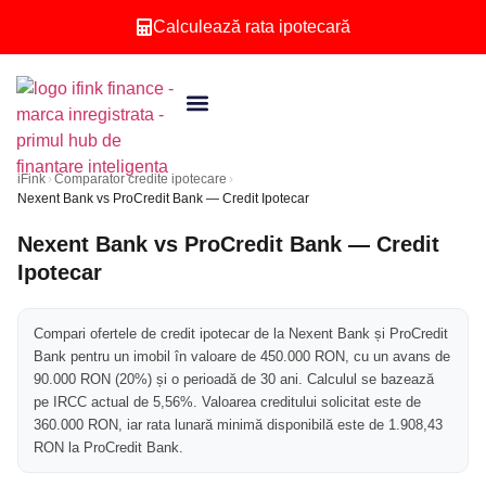
Calculează rata ipotecară
Brokeri credite
Persoane juridice
Calculator ipotecar
Second Opinion
iFink
›
Comparator credite ipotecare
›
Nexent Bank vs ProCredit Bank — Credit Ipotecar
Nexent Bank vs ProCredit Bank — Credit
Ipotecar
Compari ofertele de credit ipotecar de la Nexent Bank și ProCredit
Bank pentru un imobil în valoare de 450.000 RON, cu un avans de
90.000 RON (20%) și o perioadă de 30 ani. Calculul se bazează
pe IRCC actual de 5,56%. Valoarea creditului solicitat este de
360.000 RON, iar rata lunară minimă disponibilă este de 1.908,43
RON la ProCredit Bank.