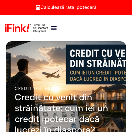
Calculează rata ipotecară
Brokeri credite
Persoane juridice
Calculator ipotecar
Second Opinion
CREDIT IPOTECAR
Credit cu venit din
străinătate: cum iei un
credit ipotecar dacă
lucrezi în diaspora?