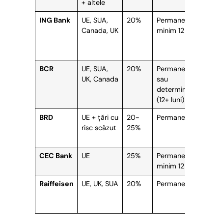
+ altele
ING Bank
UE, SUA,
20%
Permanent,
Par
Canada, UK
minim 12 luni
se
onl
pos
BCR
UE, SUA,
20%
Permanent
Da
UK, Canada
sau
pri
determinat
pr
(12+ luni)
BRD
UE + țări cu
20-
Permanent
Da
risc scăzut
25%
pri
pr
CEC Bank
UE
25%
Permanent,
Da
minim 12 luni
Raiffeisen
UE, UK, SUA
20%
Permanent
Da
pri
pr