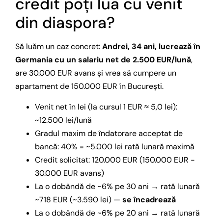
credit poți lua cu venit
din diaspora?
Să luăm un caz concret:
Andrei, 34 ani, lucrează în
Germania cu un salariu net de 2.500 EUR/lună
,
are 30.000 EUR avans și vrea să cumpere un
apartament de 150.000 EUR în București.
Venit net în lei (la cursul 1 EUR ≈ 5,0 lei):
~12.500 lei/lună
Gradul maxim de îndatorare acceptat de
bancă: 40% = ~5.000 lei rată lunară maximă
Credit solicitat: 120.000 EUR (150.000 EUR −
30.000 EUR avans)
La o dobândă de ~6% pe 30 ani → rată lunară
~718 EUR (~3.590 lei) —
se încadrează
La o dobândă de ~6% pe 20 ani → rată lunară