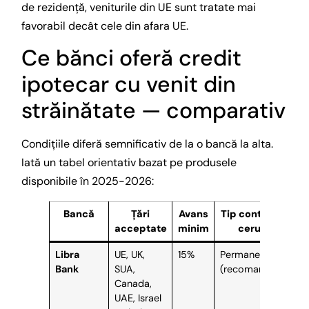
de rezidență, veniturile din UE sunt tratate mai
favorabil decât cele din afara UE.
Ce bănci oferă credit
ipotecar cu venit din
străinătate — comparativ
Condițiile diferă semnificativ de la o bancă la alta.
Iată un tabel orientativ bazat pe produsele
disponibile în 2025-2026:
Bancă
Țări
Avans
Tip contract
Pr
acceptate
minim
cerut
f
Libra
UE, UK,
15%
Permanent
Nu
Bank
SUA,
(recomandat)
pr
Canada,
10
UAE, Israel
onl